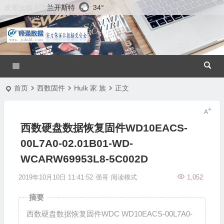
兰开斯特
34°
欢迎光临！
首页
西数固件
Hulk 家 族
正文
西数硬盘数据恢复固件WD10EACS-
00L7A0-02.01B01-WD-
WCARW69953L8-5C002D
2019年10月10日 11:41:52
强哥
阅读模式
1,052
摘要
西数硬盘数据恢复固件WDC WD10EACS-00L7A0-