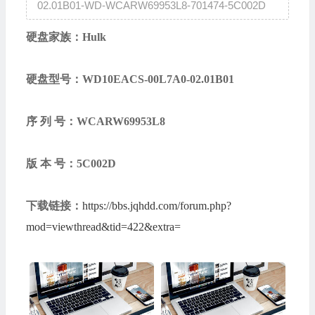
02.01B01-WD-WCARW69953L8-701474-5C002D
硬盘家族：Hulk
硬盘型号：WD10EACS-00L7A0-02.01B01
序 列 号：WCARW69953L8
版 本 号：5C002D
下载链接：
https://bbs.jqhdd.com/forum.php?
mod=viewthread&tid=422&extra=