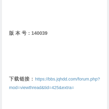
版 本 号：
140039
下载链接：
https://bbs.jqhdd.com/forum.php?
mod=viewthread&tid=425&extra=