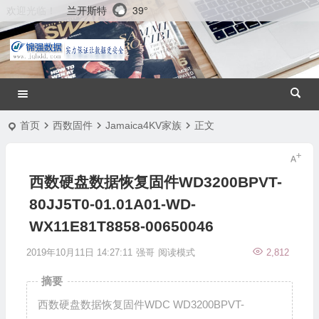
兰开斯特
39°
欢迎光临！
首页
西数固件
Jamaica4KV家族
正文
西数硬盘数据恢复固件WD3200BPVT-
80JJ5T0-01.01A01-WD-
WX11E81T8858-00650046
2019年10月11日 14:27:11
强哥
阅读模式
2,812
摘要
西数硬盘数据恢复固件WDC WD3200BPVT-