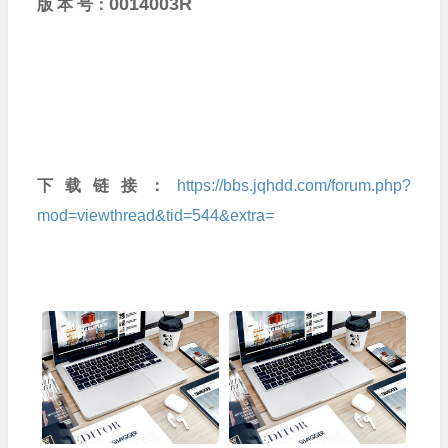
0014003R
版 本 号：
下载链接：
https://bbs.jqhdd.com/forum.php?
mod=viewthread&tid=544&extra=