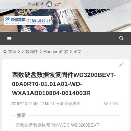
兰开斯特
27°
欢迎光临！
首页
西数固件
Mariner 家 族
正文
西数硬盘数据恢复固件WD3200BEVT-
00A0RT0-01.01A01-WD-
WXA1AB010804-0014003R
2019年10月13日 12:50:21
强哥
阅读模式
3,397
摘要
西数硬盘数据恢复固件WDC WD3200BEVT-