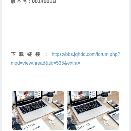
0014001B
版 本 号：
下载链接：
https://bbs.jqhdd.com/forum.php?
mod=viewthread&tid=535&extra=