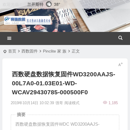
兰开斯特
38°
欢迎光临！
首页
西数固件
Pinclite 家 族
正文
西数硬盘数据恢复固件WD3200AAJS-
00L7A0-01.03E01-WD-
WCAV29430785-000500F0
2019年10月14日 10:02:39
强哥
阅读模式
1,185
摘要
西数硬盘数据恢复固件WDC WD3200AAJS-