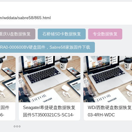
om/wddata/sabre58/865.html
重庆U盘数据恢复
石桥铺SD卡数据恢复
专业数据恢复
LRA0-000600BV硬盘固件，Sabre58家族固件下载
复固件
Seagate/希捷硬盘数据恢复
WD/西数硬盘数据恢
6-
固件ST3500321CS-SC14-
03-4RH-WDC
3000
9TV06D5E
WD41PURX-93U8AY0-
00A80-WD-