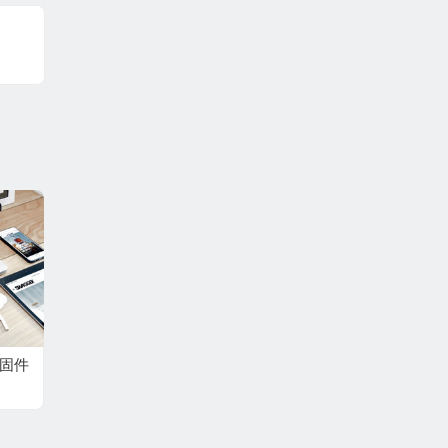
复固件
80-