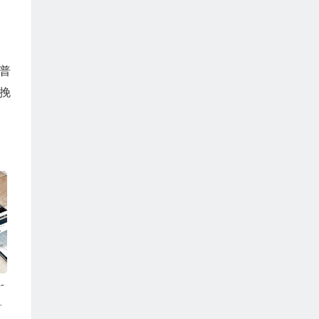
普
挽
-
F