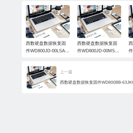
据恢复固
西数硬盘数据恢复固
西数硬盘数据恢复固
西
00LSA5-
件WD800JD-00LSA0-
件WD800JD-00MSA1
件
WD-WMAM
06.01D06-WD-WMA
-10.01E01-WD-WMA
1
040008U
M9HS08897-000600B
M9DX86256-0010009
9
上一篇
W
K