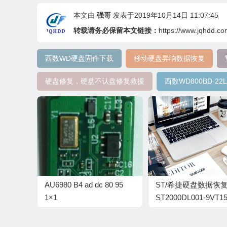
本文由
强哥
发表于2019年10月14日 11:07:45
转载请务必保留本文链接：
https://www.jqhdd.c
西数WD硬盘固件下载
移动硬盘异响数据恢复
硬盘修复，硬盘不认盘修复救援
西数WD800BD-22
AU6980 B4 ad dc 80 95
ST/希捷硬盘数据恢
1×1
ST2000DL001-9VT15
CC41-5YD07N4H-pc
全套