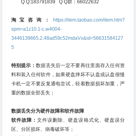
Q Q:183791839 Q Q群：66022632
淘宝咨询：
https://item.taobao.com/item.htm?
spm=a1z10.1-c.w4004-
3446139665.2.48ad59c52mdaVx&id=56631584127
5
特别提示：
数据丢失后一定不要再往里面存入任何资
料和装入任何软件，如果硬盘摔坏不认盘或认盘很慢
卡机一定不要反复通电尝试，轻着数据损坏加重，严
重的数据全部丢失；
数据丢失分为硬件故障和软件故障
软件故障：
文件误删除、硬盘误格式化、硬盘误分
区、分区损坏、病毒破坏等；