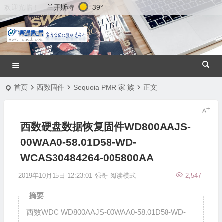
兰开斯特
39°
欢迎光临！
首页
西数固件
Sequoia PMR 家 族
正文
西数硬盘数据恢复固件WD800AAJS-
00WAA0-58.01D58-WD-
WCAS30484264-005800AA
2019年10月15日 12:23:01
强哥
阅读模式
2,547
摘要
西数WDC WD800AAJS-00WAA0-58.01D58-WD-