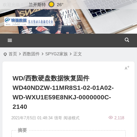
兰开斯特
26°
欢迎光临！
首页
西数固件
SPYG2家族
正文
WD/西数硬盘数据恢复固件
WD40NDZW-11MR8S1-02-01A02-
WD-WXU1E59E8NKJ-0000000C-
2140
2021年7月5日 01:48:34
强哥
阅读模式
2,118
摘要