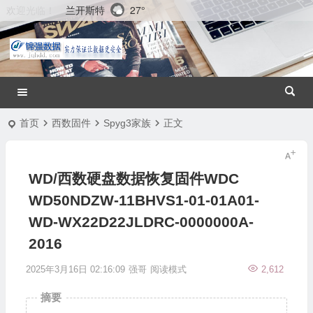
兰开斯特
27°
欢迎光临！
首页
西数固件
Spyg3家族
正文
WD/西数硬盘数据恢复固件WDC
WD50NDZW-11BHVS1-01-01A01-
WD-WX22D22JLDRC-0000000A-
2016
2025年3月16日 02:16:09
强哥
阅读模式
2,612
摘要