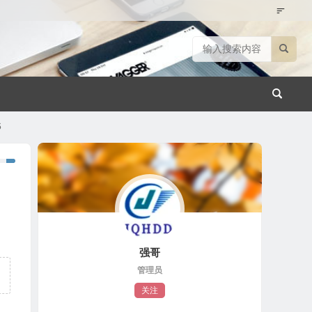
6
-
强哥
管理员
关注