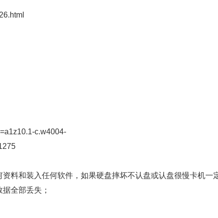
26.html
m=a1z10.1-c.w4004-
1275
何资料和装入任何软件，如果硬盘摔坏不认盘或认盘很慢卡机一
数据全部丢失；