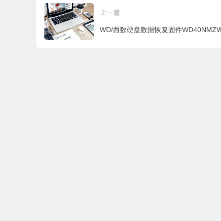
84P04-00
D-WX31D587S2J8-00
D-WX21DC66EPAF-0
D
上一篇
02001P-2140
001004V-2140
0