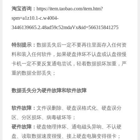
淘宝咨询：
https://item.taobao.com/item.htm?
spm=a1z10.1-c.w4004-
3446139665.2.48ad59c52mdaVx&id=566315841275
特别提示：
数据丢失后一定不要再往里面存入任何资
料和装入任何软件，如果硬盘摔坏不认盘或认盘很慢
卡机一定不要反复通电尝试，轻着数据损坏加重，严
重的数据全部丢失；
数据丢失分为硬件故障和软件故障
软件故障：
文件误删除、硬盘误格式化、硬盘误分
区、分区损坏、病毒破坏等；
硬件故障：
硬盘物理摔坏、通电磁头异响、不认硬
盘、读取数据速度很慢、接上硬盘电脑变得很卡；