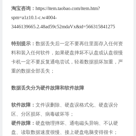
淘宝咨询：
https://item.taobao.com/item.htm?
spm=a1z10.1-c.w4004-
3446139665.2.48ad59c52mdaVx&id=566315841275
特别提示：
数据丢失后一定不要再往里面存入任何资
料和装入任何软件，如果硬盘摔坏不认盘或认盘很慢
卡机一定不要反复通电尝试，轻着数据损坏加重，严
重的数据全部丢失；
数据丢失分为硬件故障和软件故障
软件故障：
文件误删除、硬盘误格式化、硬盘误分
区、分区损坏、病毒破坏等；
硬件故障：
硬盘物理摔坏、通电磁头异响、不认硬
盘、读取数据速度很慢、接上硬盘电脑变得很卡；