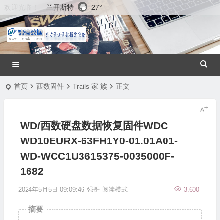
兰开斯特
27°
欢迎光临！
首页
西数固件
Trails 家 族
正文
WD/西数硬盘数据恢复固件WDC
WD10EURX-63FH1Y0-01.01A01-
WD-WCC1U3615375-0035000F-
1682
2024年5月5日 09:09:46
强哥
阅读模式
3,600
摘要