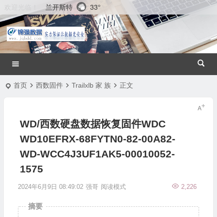
兰开斯特
33°
欢迎光临！
首页
西数固件
Trailxlb 家 族
正文
WD/西数硬盘数据恢复固件WDC
WD10EFRX-68FYTN0-82-00A82-
WD-WCC4J3UF1AK5-00010052-
1575
2024年6月9日 08:49:02
强哥
阅读模式
2,226
摘要