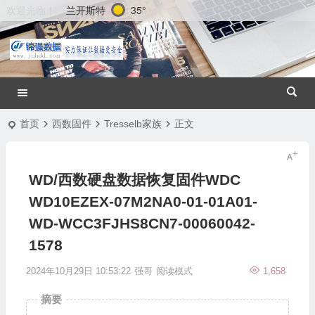
兰开斯特
35°
欢迎光临！
首页
西数固件
Tresselb家族
正文
WD/西数硬盘数据恢复固件WDC
WD10EZEX-07M2NA0-01-01A01-
WD-WCC3FJHS8CN7-00060042-
1578
2024年10月29日 10:53:22
强哥
阅读模式
1,658
摘要