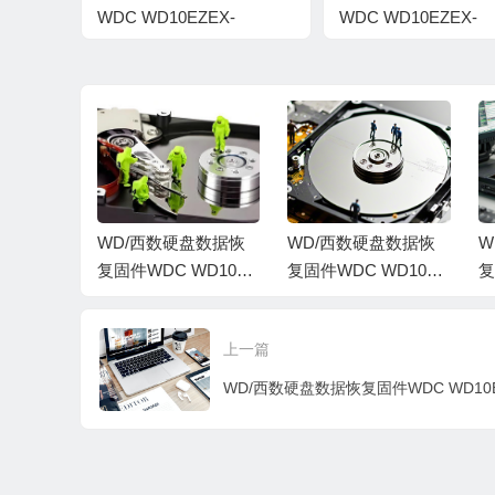
WDC WD10EZEX-
WDC WD10EZEX-
22BN5A0-01.01A01-WD-
21M2NA0-01.01A01
WCC3FRXAC9F4-
WCC3FPAPXXDL-
00060042-1578
00060042-1578
盘数据恢
WD/西数硬盘数据恢
WD/西数硬盘数据恢
W
WD1003
复固件WDC WD1003
复固件WDC WD1003
复
A0-01.0
FZEX-00MK2A0-01.0
FZEX-00MK2A0-01.0
F
CC3F4U
1A01-WD-WCC3F3K
1A01-WD-WCC3F3E
1
上一篇
001T-157
DRYXF-0006004C-15
P1FZJ-0008001R-157
N
78
8
8