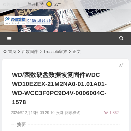
兰开斯特
27°
欢迎光临！
首页
西数固件
Tresselb家族
正文
WD/西数硬盘数据恢复固件WDC
WD10EZEX-21M2NA0-01.01A01-
WD-WCC3F0PC9D4V-0006004C-
1578
2024年12月13日 09:29:10
强哥
阅读模式
1,862
摘要