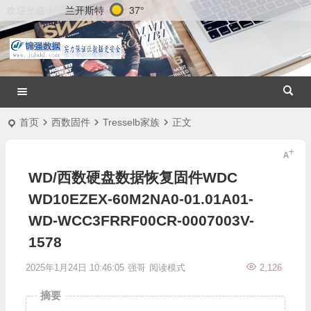
兰开斯特
37°
欢迎光临！
首页
西数固件
Tresselb家族
正文
WD/西数硬盘数据恢复固件WDC
WD10EZEX-60M2NA0-01.01A01-
WD-WCC3FRRF00CR-0007003V-
1578
2025年1月24日 10:46:05
强哥
阅读模式
2,126
摘要